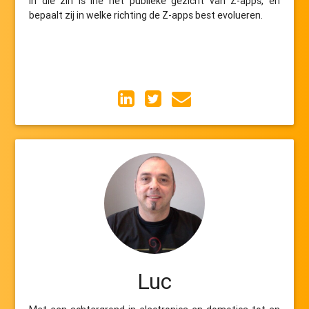
In die zin is Ine het publieke gezicht van Z-apps, en
bepaalt zij in welke richting de Z-apps best evolueren.
Luc